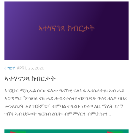
ትግርኛ
APRIL 25, 2026
ኣተሃናንጻ ክብርታት
እንጂነር ሚኪኤል በርሀ ፍሉጥ ግሪኻዊ ፍላስፋ ኣሪስቶትል፡ ኣብ ሓደ
ኣጋጣሚ፣ “ምዕባለ ናይ ሓደ ሕብረተሰብ፡ ብምህናጽ ጥዕና ዘለዎ ባህሪ
መንእሰያት እዩ ዝጅምር፡” ብምባል ተዛሪቡ ነይሩ። እዚ ማለት ድማ
ዝኾነ ኣብ ህይወት ዝርከብ ዕቤት፡ ብምምሃርን ብምህናጽን...