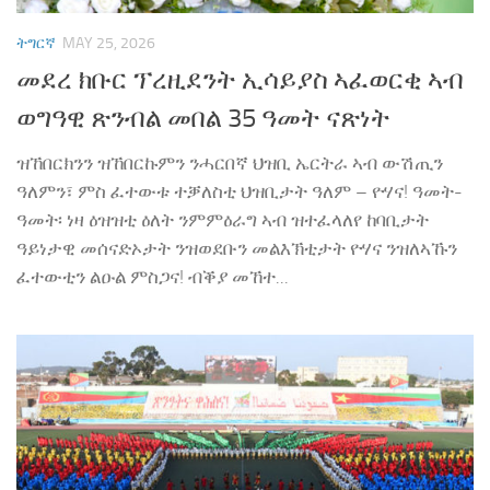
ትግርኛ
MAY 25, 2026
መደረ ክቡር ፕረዚደንት ኢሳይያስ ኣፈወርቂ ኣብ
ወግዓዊ ጽንብል መበል 35 ዓመት ናጽነት
ዝኸበርክንን ዝኸበርኩምን ንሓርበኛ ህዝቢ ኤርትራ ኣብ ውሽጢን
ዓለምን፣ ምስ ፈተውቱ ተቓለስቲ ህዝቢታት ዓለም – ዮሃና! ዓመት-
ዓመት፡ ነዛ ዕዝዝቲ ዕለት ንምምዕራግ ኣብ ዝተፈላለየ ከባቢታት
ዓይነታዊ መሰናድኦታት ንዝወደቡን መልእኽቲታት ዮሃና ንዝለኣኹን
ፈተውቲን ልዑል ምስጋና! ብቕያ መኸተ...