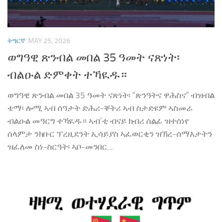
ትግርኛ
MAY 25, 2026
ወግዓዊ ጽንብል መበል 35 ዓመት ናጽነት፡
ብልዑል ድምቀት ተኻዪዱ።
ወግዓዊ ጽንብል መበል 35 ዓመት ናጽነት፡ “ጽንዓትና ዋሕስና” ብዝብል
ቴማ፡ ሎሚ ኣብ ሰዓታት ድሕሪ-ቐትሪ ኣብ ስታድዩም ኣስመራ
ብልዑል መዓርግ ተኻዪዱ። ኣብ’ቲ ብናይ ክብሪ ሰልፊ ዝተሰነየ
ሰላምታ ንክቡር ፕረዚደንት ኢሳይያስ ኣፈወርቂን ዝኽረ-ሰማእታትን
ዝፈለመ ስነ-ስርዓት፡ ኣቦ-መንበር...