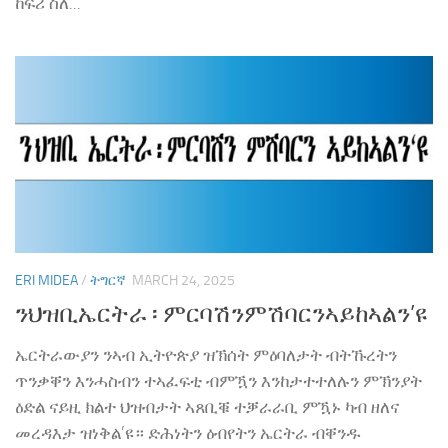
ከፍሪ ስለ...
ERI MIDEA
/
ትግርኛ
MARCH 24, 2025
ንህዝቢኤርትራ ፡ ምርባሽንምሽባርንኣይከኣልን’ዩ
ኤርትራውያን ንኣብ ኢትዮጵያ ዝኽሰት ምዕባለታት ብትኹረትን
ጥንቃቐን እንሓስብን ተኣፈፍቲ ብምዃን እንከታተተለሉን ምኽንያት
ዕድል ናይዚ ክልተ ህዝብታት ኣጸቢቑ ተቓራራቢ ምዃኑ ካብ ዘለና
መረዳእታ ዝነቅል’ዩ። ድሕነትን ዕብየትን ኤርትራ ብቐንዱ