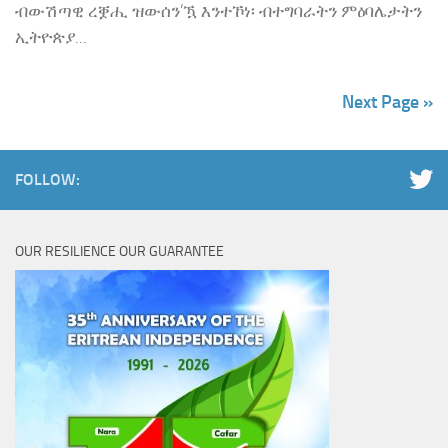
ብውሽጣዊ ረቛሒ ዝውሰን’ዃ እንተኾነ፡ ብተግባራትን ምዕባሌታትን
ኢትዮጵያ...
Next Page »
FOLLOW:
OUR RESILIENCE OUR GUARANTEE