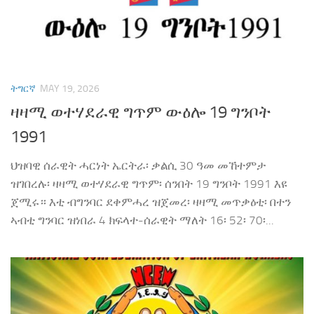
ትግርኛ
MAY 19, 2026
ዛዛሚ ወተሃደራዊ ግጥም ውዕሎ 19 ግንቦት
1991
ህዝባዊ ሰራዊት ሓርነት ኤርትራ፡ ቃልሲ 30 ዓመ መኸተምታ
ዝገበረሉ፡ ዛዛሚ ወተሃደራዊ ግጥም፡ ሰንበት 19 ግንቦት 1991 እዩ
ጀሚሩ። እቲ ብግንባር ደቀምሓረ ዝጀመረ፡ ዛዛሚ መጥቃዕቲ፡ በተን
ኣብቲ ግንባር ዝነበራ 4 ክፍላተ-ሰራዊት ማለት 16፡ 52፡ 70፡...