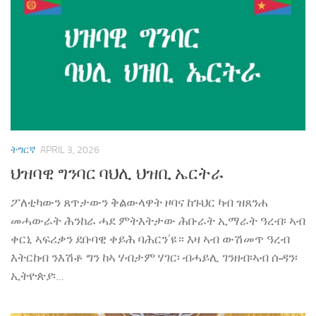
ትግርኛ
APRIL 3, 2026
ህዝባዊ ግንባር ባህሊ ህዝቢ ኤርትራ
ፖለቲካውን ጸጥታውን ቅልውላዋት ዞባና ከጉህር ካብ ዝጸንሐ
መሓውራት ሕንከራ ሓደ ምትእትታው ሕቡራት ኢማራት ዓረብ፡ ኣብ
ቀርኒ ኣፍሪቃን ደቡባዊ ቀይሕ ባሕርን’ዩ። እዛ ኣብ ውሽመጥ ዓረብ
እትርከብ ንእሽቶ ግን ከኣ ሃብታም ሃገር፡ ብሓይሊ ገንዘብ፡ኣብ ሱዳን፡
ኢትዮጵያ፡...