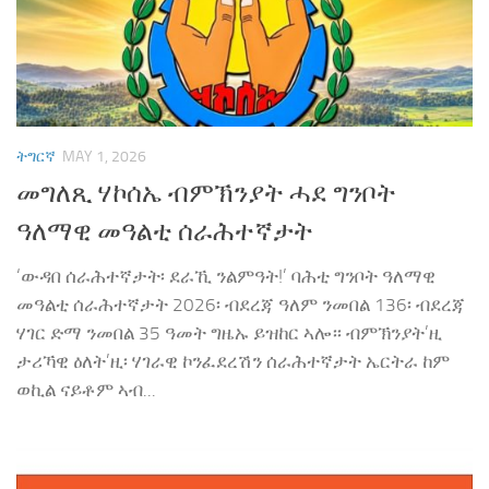
ትግርኛ
MAY 1, 2026
መግለጺ ሃኮሰኤ ብምኽንያት ሓደ ግንቦት
ዓለማዊ መዓልቲ ሰራሕተኛታት
‘ውዳበ ሰራሕተኛታት፡ ደራኺ ንልምዓት!’ ባሕቲ ግንቦት ዓለማዊ
መዓልቲ ሰራሕተኛታት 2026፡ ብደረጃ ዓለም ንመበል 136፡ ብደረጃ
ሃገር ድማ ንመበል 35 ዓመት ግዜኡ ይዝከር ኣሎ። ብምኽንያት’ዚ
ታሪኻዊ ዕለት’ዚ፡ ሃገራዊ ኮንፈደረሽን ሰራሕተኛታት ኤርትራ ከም
ወኪል ናይቶም ኣብ...