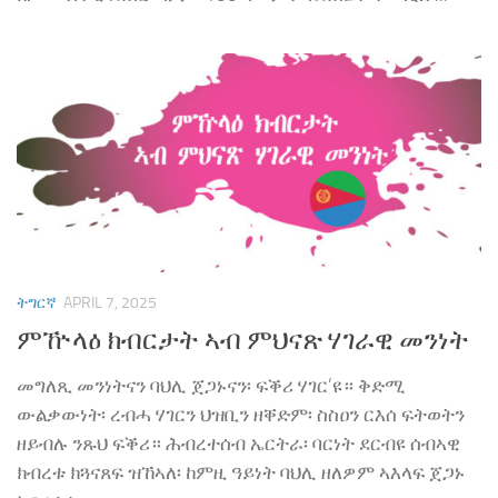
ትግርኛ
APRIL 7, 2025
ምዅላዕ ክብርታት ኣብ ምህናጽ ሃገራዊ መንነት
መግለጺ መንነትናን ባህሊ ጀጋኑናን፡ ፍቕሪ ሃገር’ዩ። ቅድሚ
ውልቃውነት፡ ረብሓ ሃገርን ህዝቢን ዘቐድም፡ ስስዐን ርእሰ ፍትወትን
ዘይብሉ ንጹህ ፍቕሪ። ሕብረተሰብ ኤርትራ፡ ባርነት ደርብዩ ሰብኣዊ
ክብረቱ ክጓናጸፍ ዝኸኣለ፡ ከምዚ ዓይነት ባህሊ ዘለዎም ኣእላፍ ጀጋኑ