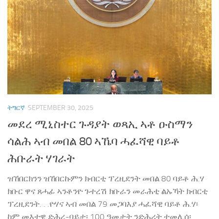
ትግርኛ
SEPTEMBER 30, 2025
መደረ ሚኒስተር ጉዳያት ወጻኢ ኣቶ ዑስማን
ሳልሕ ኣብ መበል 80 ኣኼባ ሓፈሻዊ ባይቶ
ሕቡራት ሃገራት
ዝኸበርክንን ዝኸበርኩምን ክብርቲ ፕረዚደንት መበል 80 ባይቶ ሕ.ሃ
ክቡር ዋና ጸሓፊ ኣንቶንዮ ጉተረሽ ክቡራን መራሕቲ ልኡኻት ክብርቲ
ፕረዚደንት. . .ዮሃና ኣብ መበል 79 መጋባእያ ሓፈሻዊ ባይቶ ሕ.ሃ፡
ከም መእተዊ ድሕረ-ባይታ፡ 100 ዓመታት ንድሕሪት ተመሊሰ፡...