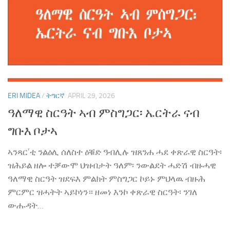
ERI MIDEA
/
ትግርኛ
APRIL 29, 2026
ዓለማዊ ስርዓት ኣብ ምስግጋር፡ ኤርትራ ናብ
ግቡእ ቦታኣ
ኣንጻር’ቲ ንልዕሊ ሰለስተ ዕቑድ ዓብሊሉ ዝጸንሐ ሓደ ቀጽራዊ ስርዓት፡
ዝሕይል ዘሎ ተቓውሞ ህዝብታት ዓለም፡ ንውልደት ሓድሽ ብዙሓዊ
ዓለማዊ ስርዓት ዝደፍእ ምልክት ምስግጋር ኮይኑ ምህላዉ ብዙሕ
ምርምር ዝሓትት ኣይኮነን። ዘመነ እንኮ ቀጽራዊ ስርዓት፡ ንገለ
ውሑዳት...